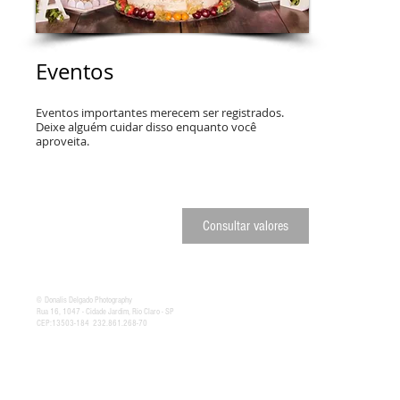
Eventos
Eventos importantes merecem ser registrados.
Deixe alguém cuidar disso enquanto você
aproveita.
Consultar valores
©
Donalis Delgado Photography
Rua 16, 1047 - Cidade Jardim, Rio Claro - SP
CEP:13503-184 232.861.268-70